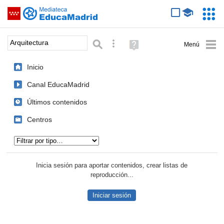
Mediateca de EducaMadrid
Saltar navegación
Servic
Educa
Palabra o frase:
Búsqueda avanzada
Ayuda
(en
ventana
Inicio
nueva)
Canal EducaMadrid
Últimos contenidos
Centros
Tipo de contenido:
Inicia sesión para aportar contenidos, crear listas de
reproducción...
Iniciar sesión