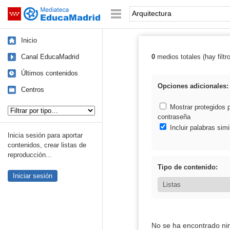
Mediateca de EducaMadrid
Saltar navegación
Palabra o frase:
Inicio
Canal EducaMadrid
0
medios totales (hay filtr
Resultados de: 
Últimos contenidos
Opciones adicionales:
Centros
Tipo de contenido:
Mostrar protegidos 
contraseña
Incluir palabras simi
Inicia sesión para aportar
contenidos, crear listas de
reproducción...
Tipo de contenido:
Iniciar sesión
No se ha encontrado ni