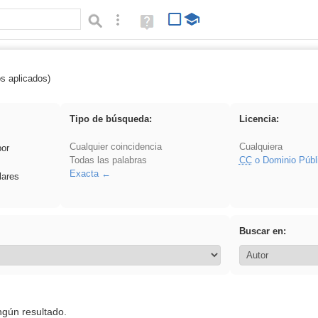
Búsqueda avanzada
Ayuda
(en
ventana
nueva)
os aplicados)
Arquitectura
Tipo de búsqueda:
Licencia:
Cualquier coincidencia
Cualquiera
por
Todas las palabras
CC
o Dominio Públ
Exacta
lares
Buscar en:
ngún resultado.