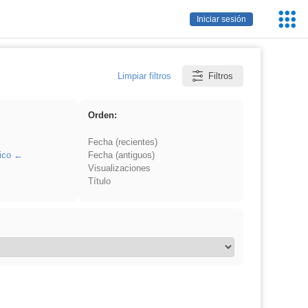
Servic
Iniciar sesión
Educa
Limpiar filtros
Filtros
Orden:
Fecha (recientes)
ico
Fecha (antiguos)
Visualizaciones
Título