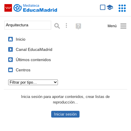
Mediateca de EducaMadrid
Saltar navegación
Servic
Educa
Palabra o frase:
Búsqueda avanzada
Ayuda
(en
ventana
Inicio
nueva)
Canal EducaMadrid
Últimos contenidos
Centros
Tipo de contenido:
Inicia sesión para aportar contenidos, crear listas de
reproducción...
Iniciar sesión