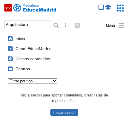
Mediateca de EducaMadrid
Saltar navegación
Servic
Educa
Palabra o frase:
Búsqueda avanzada
Ayuda
(en
ventana
Inicio
nueva)
Canal EducaMadrid
Últimos contenidos
Centros
Tipo de contenido:
Inicia sesión para aportar contenidos, crear listas de
reproducción...
Iniciar sesión