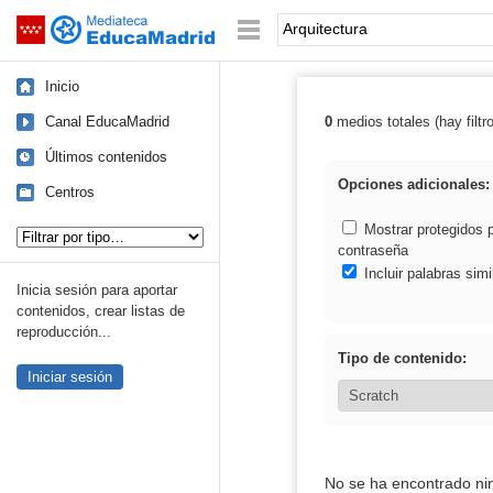
Mediateca de EducaMadrid
Saltar navegación
Palabra o frase:
Inicio
Canal EducaMadrid
0
medios totales (hay filtr
Resultados de: 
Últimos contenidos
Opciones adicionales:
Centros
Tipo de contenido:
Mostrar protegidos 
contraseña
Incluir palabras simi
Inicia sesión para aportar
contenidos, crear listas de
reproducción...
Tipo de contenido:
Iniciar sesión
No se ha encontrado ni