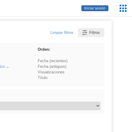
Servic
Iniciar sesión
Educa
Limpiar filtros
Filtros
Orden:
Fecha (recientes)
ico
Fecha (antiguos)
Visualizaciones
Título