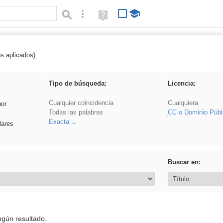
Búsqueda avanzada
Ayuda
(en
ventana
nueva)
os aplicados)
Arquitectura
Tipo de búsqueda:
Licencia:
Cualquier coincidencia
Cualquiera
por
Todas las palabras
CC
o Dominio Públ
Exacta
lares
Buscar en:
ngún resultado.