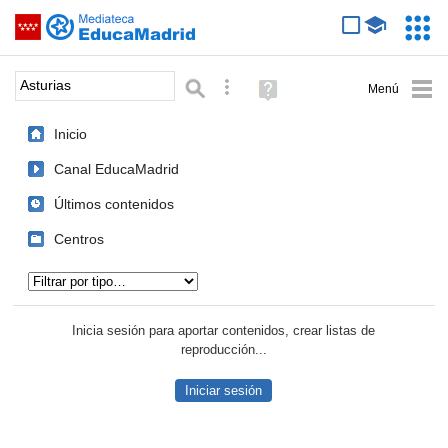
Mediateca de EducaMadrid
Saltar navegación
Servic
Educa
Palabra o frase:
Búsqueda avanzada
Ayuda
(en
ventana
Inicio
nueva)
Canal EducaMadrid
Últimos contenidos
Centros
Tipo de contenido:
Inicia sesión para aportar contenidos, crear listas de
reproducción...
Iniciar sesión