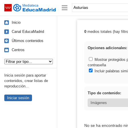
Mediateca de EducaMadrid
Saltar navegación
Palabra o frase:
Inicio
Canal EducaMadrid
0
medios totales (hay filtr
Resultados de: 
Últimos contenidos
Opciones adicionales:
Centros
Tipo de contenido:
Mostrar protegidos 
contraseña
Incluir palabras simi
Inicia sesión para aportar
contenidos, crear listas de
reproducción...
Tipo de contenido:
Iniciar sesión
No se ha encontrado ni