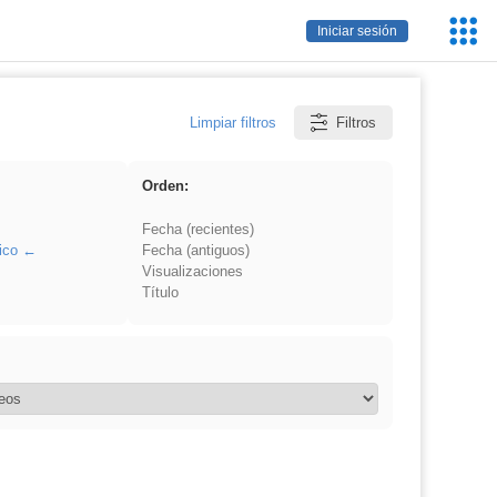
Servic
Iniciar sesión
Educa
Limpiar filtros
Filtros
Orden:
Fecha (recientes)
ico
Fecha (antiguos)
Visualizaciones
Título