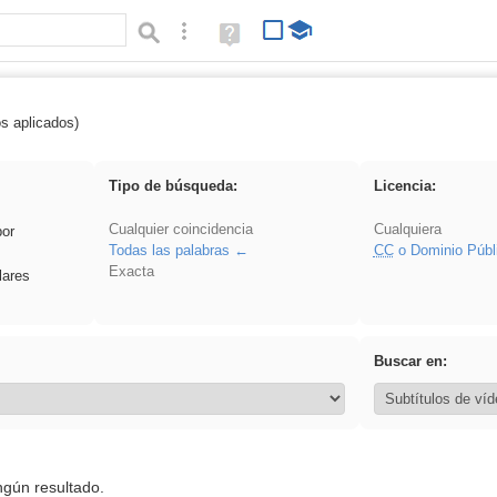
Búsqueda avanzada
Ayuda
(en
ventana
nueva)
os aplicados)
Asturias
Tipo de búsqueda:
Licencia:
Cualquier coincidencia
Cualquiera
por
Todas las palabras
CC
o Dominio Públ
Exacta
lares
Buscar en:
ngún resultado.