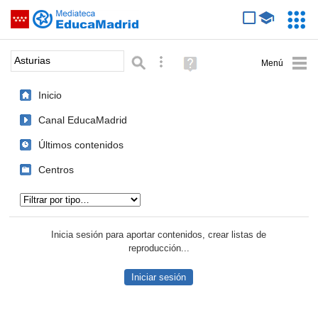
Mediateca de EducaMadrid
Saltar navegación
Servic
Educa
Palabra o frase:
Búsqueda avanzada
Ayuda
(en
ventana
Inicio
nueva)
Canal EducaMadrid
Últimos contenidos
Centros
Tipo de contenido:
Inicia sesión para aportar contenidos, crear listas de
reproducción...
Iniciar sesión