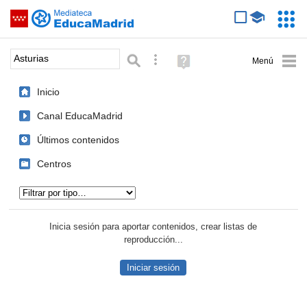
Mediateca de EducaMadrid
Saltar navegación
Servic
Educa
Palabra o frase:
Búsqueda avanzada
Ayuda
(en
ventana
Inicio
nueva)
Canal EducaMadrid
Últimos contenidos
Centros
Tipo de contenido:
Inicia sesión para aportar contenidos, crear listas de
reproducción...
Iniciar sesión