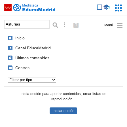
Mediateca de EducaMadrid
Saltar navegación
Servic
Educa
Palabra o frase:
Búsqueda avanzada
Ayuda
(en
ventana
Inicio
nueva)
Canal EducaMadrid
Últimos contenidos
Centros
Tipo de contenido:
Inicia sesión para aportar contenidos, crear listas de
reproducción...
Iniciar sesión