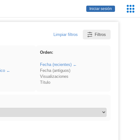
Servic
Iniciar sesión
Educa
Limpiar filtros
Filtros
Orden:
Fecha (recientes)
ico
Fecha (antiguos)
Visualizaciones
Título