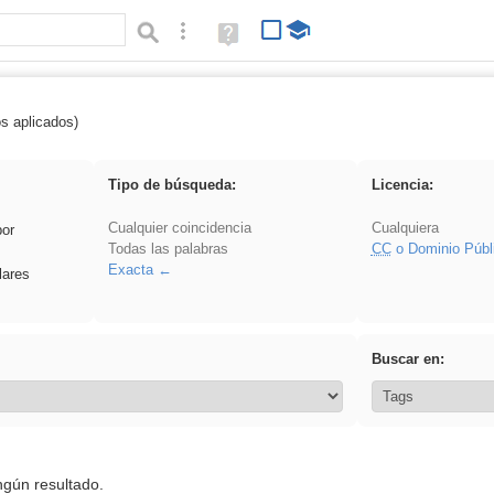
Búsqueda avanzada
Ayuda
(en
ventana
nueva)
os aplicados)
Asturias
Tipo de búsqueda:
Licencia:
Cualquier coincidencia
Cualquiera
por
Todas las palabras
CC
o Dominio Públ
Exacta
lares
Buscar en:
ngún resultado.