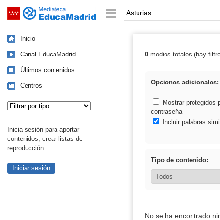
Mediateca de EducaMadrid
Saltar navegación
Palabra o frase:
Inicio
Canal EducaMadrid
0
medios totales (hay filtr
Resultados de: 
Últimos contenidos
Opciones adicionales:
Centros
Tipo de contenido:
Mostrar protegidos 
contraseña
Incluir palabras simi
Inicia sesión para aportar
contenidos, crear listas de
reproducción...
Tipo de contenido:
Iniciar sesión
No se ha encontrado ni