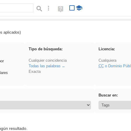
Búsqueda avanzada
Ayuda
(en
ventana
nueva)
os aplicados)
Asturias
Tipo de búsqueda:
Licencia:
Cualquier coincidencia
Cualquiera
por
Todas las palabras
CC
o Dominio Públ
Exacta
lares
Buscar en:
ngún resultado.