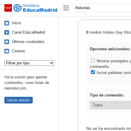
Mediateca de EducaMadrid
Saltar navegación
Palabra o frase:
Inicio
Canal EducaMadrid
0
medios totales (hay filtr
Resultados de: 
Últimos contenidos
Opciones adicionales:
Centros
Tipo de contenido:
Mostrar protegidos 
contraseña
Incluir palabras simi
Inicia sesión para aportar
contenidos, crear listas de
reproducción...
Tipo de contenido:
Iniciar sesión
No se ha encontrado ni