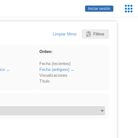
Servic
Iniciar sesión
Educa
Limpiar filtros
Filtros
Orden:
Fecha (recientes)
ico
Fecha (antiguos)
Visualizaciones
Título