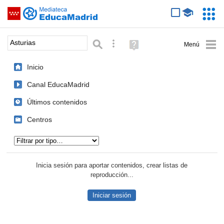
Mediateca de EducaMadrid
Saltar navegación
Servic
Educa
Palabra o frase:
Búsqueda avanzada
Ayuda
(en
ventana
Inicio
nueva)
Canal EducaMadrid
Últimos contenidos
Centros
Tipo de contenido:
Inicia sesión para aportar contenidos, crear listas de
reproducción...
Iniciar sesión