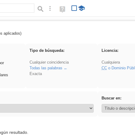
Búsqueda avanzada
Ayuda
(en
ventana
nueva)
os aplicados)
Asturias
Tipo de búsqueda:
Licencia:
Cualquier coincidencia
Cualquiera
por
Todas las palabras
CC
o Dominio Públ
Exacta
lares
Buscar en:
ngún resultado.