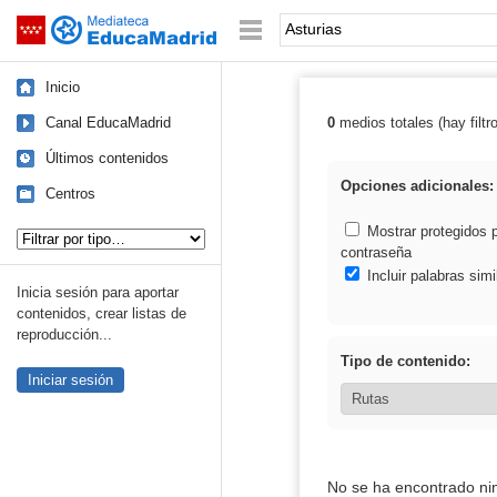
Mediateca de EducaMadrid
Saltar navegación
Palabra o frase:
Inicio
Canal EducaMadrid
0
medios totales (hay filtr
Resultados de: 
Últimos contenidos
Opciones adicionales:
Centros
Tipo de contenido:
Mostrar protegidos 
contraseña
Incluir palabras simi
Inicia sesión para aportar
contenidos, crear listas de
reproducción...
Tipo de contenido:
Iniciar sesión
No se ha encontrado ni