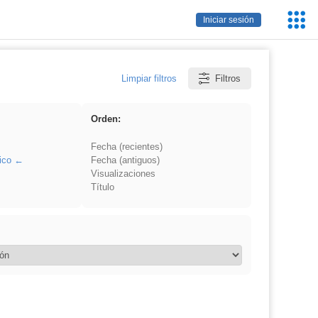
Servic
Iniciar sesión
Educa
Limpiar filtros
Filtros
Orden:
Fecha (recientes)
ico
Fecha (antiguos)
Visualizaciones
Título