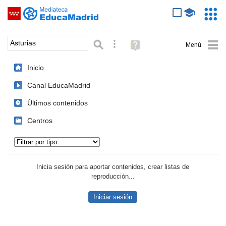
Mediateca de EducaMadrid
Saltar navegación
Servic
Educa
Palabra o frase:
Búsqueda avanzada
Ayuda
(en
ventana
Inicio
nueva)
Canal EducaMadrid
Últimos contenidos
Centros
Tipo de contenido:
Inicia sesión para aportar contenidos, crear listas de
reproducción...
Iniciar sesión