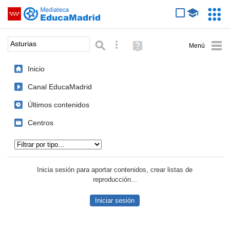
Mediateca de EducaMadrid
Saltar navegación
Servic
Educa
Palabra o frase:
Búsqueda avanzada
Ayuda
(en
ventana
Inicio
nueva)
Canal EducaMadrid
Últimos contenidos
Centros
Tipo de contenido:
Inicia sesión para aportar contenidos, crear listas de
reproducción...
Iniciar sesión