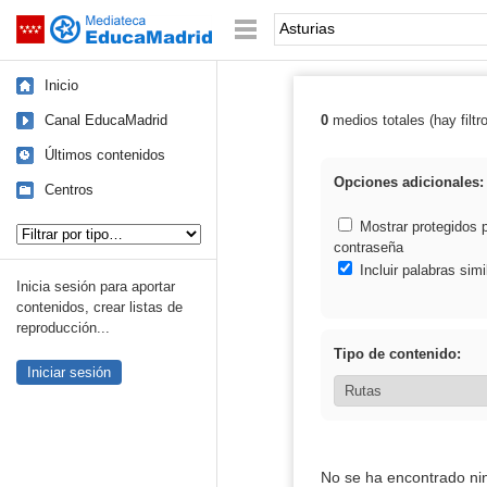
Mediateca de EducaMadrid
Saltar navegación
Palabra o frase:
Inicio
Canal EducaMadrid
0
medios totales (hay filtr
Resultados de: 
Últimos contenidos
Opciones adicionales:
Centros
Tipo de contenido:
Mostrar protegidos 
contraseña
Incluir palabras simi
Inicia sesión para aportar
contenidos, crear listas de
reproducción...
Tipo de contenido:
Iniciar sesión
No se ha encontrado ni