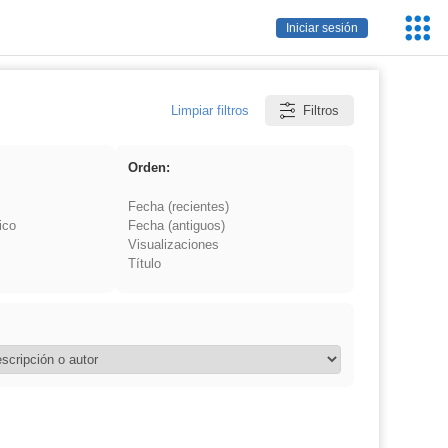
Servic
Iniciar sesión
Educa
Limpiar filtros
Filtros
Orden:
Fecha (recientes)
ico
Fecha (antiguos)
Visualizaciones
Título