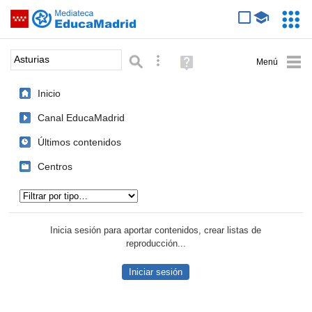
Mediateca de EducaMadrid
Saltar navegación
Servic
Educa
Palabra o frase:
Búsqueda avanzada
Ayuda
(en
ventana
Inicio
nueva)
Canal EducaMadrid
Últimos contenidos
Centros
Tipo de contenido:
Inicia sesión para aportar contenidos, crear listas de
reproducción...
Iniciar sesión