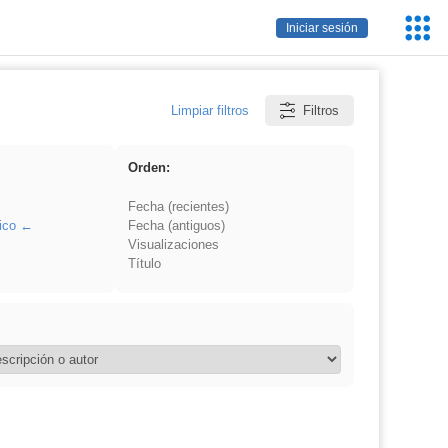
Servic
Iniciar sesión
Educa
Limpiar filtros
Filtros
Orden:
Fecha (recientes)
ico
Fecha (antiguos)
Visualizaciones
Título