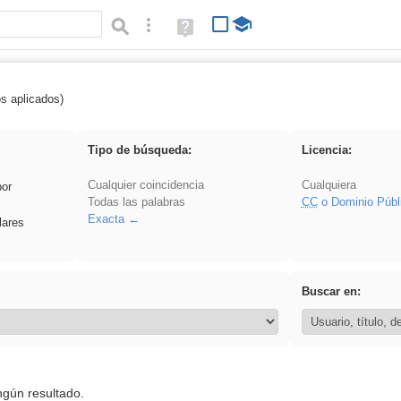
Búsqueda avanzada
Ayuda
(en
ventana
nueva)
os aplicados)
Asturias
Tipo de búsqueda:
Licencia:
Cualquier coincidencia
Cualquiera
por
Todas las palabras
CC
o Dominio Públ
Exacta
lares
Buscar en:
ngún resultado.