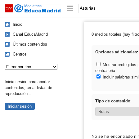
Mediateca de EducaMadrid
Saltar navegación
Palabra o frase:
Inicio
Canal EducaMadrid
0
medios totales (hay filtr
Resultados de: 
Últimos contenidos
Opciones adicionales:
Centros
Tipo de contenido:
Mostrar protegidos 
contraseña
Incluir palabras simi
Inicia sesión para aportar
contenidos, crear listas de
reproducción...
Tipo de contenido:
Iniciar sesión
No se ha encontrado ni