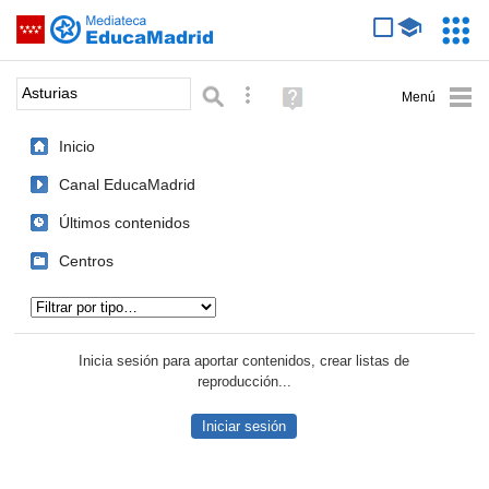
Mediateca de EducaMadrid
Saltar navegación
Servic
Educa
Palabra o frase:
Búsqueda avanzada
Ayuda
(en
ventana
Inicio
nueva)
Canal EducaMadrid
Últimos contenidos
Centros
Tipo de contenido:
Inicia sesión para aportar contenidos, crear listas de
reproducción...
Iniciar sesión