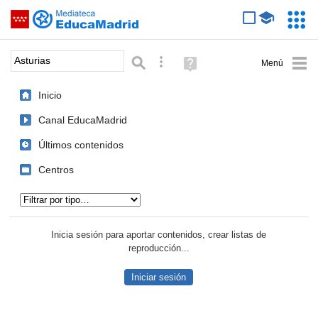
Mediateca de EducaMadrid
Saltar navegación
Servic
Educa
Palabra o frase:
Búsqueda avanzada
Ayuda
(en
ventana
Inicio
nueva)
Canal EducaMadrid
Últimos contenidos
Centros
Tipo de contenido:
Inicia sesión para aportar contenidos, crear listas de
reproducción...
Iniciar sesión