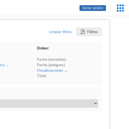
Servic
Iniciar sesión
Educa
Limpiar filtros
Filtros
Orden:
Fecha (recientes)
ico
Fecha (antiguos)
Visualizaciones
Título