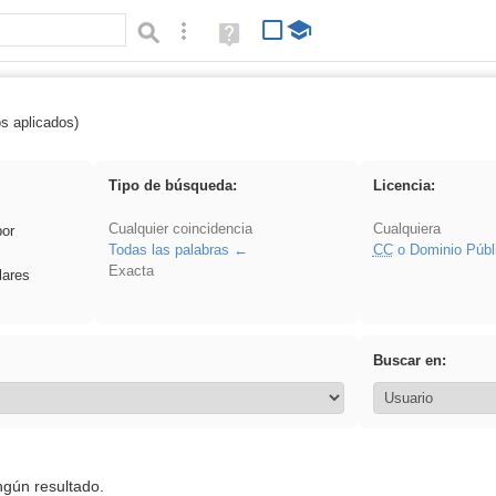
Búsqueda avanzada
Ayuda
(en
ventana
nueva)
os aplicados)
Asturias
Tipo de búsqueda:
Licencia:
Cualquier coincidencia
Cualquiera
por
Todas las palabras
CC
o Dominio Públ
Exacta
lares
Buscar en:
ngún resultado.