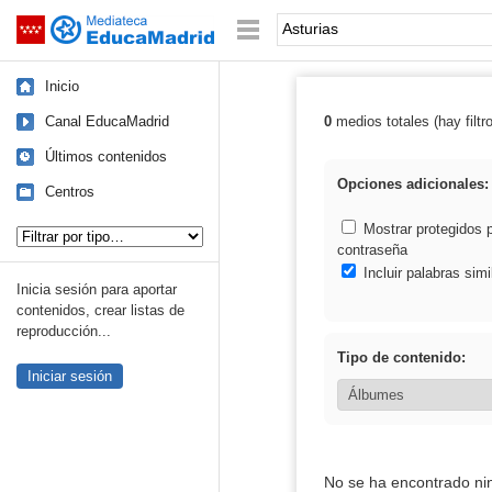
Mediateca de EducaMadrid
Saltar navegación
Palabra o frase:
Inicio
Canal EducaMadrid
0
medios totales (hay filtr
Resultados de: 
Últimos contenidos
Opciones adicionales:
Centros
Tipo de contenido:
Mostrar protegidos 
contraseña
Incluir palabras simi
Inicia sesión para aportar
contenidos, crear listas de
reproducción...
Tipo de contenido:
Iniciar sesión
No se ha encontrado ni