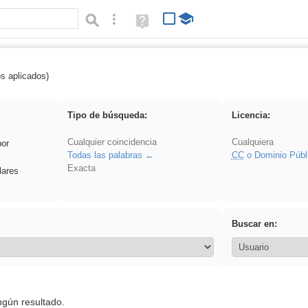
Búsqueda avanzada
Ayuda
(en
ventana
nueva)
os aplicados)
Asturias
Tipo de búsqueda:
Licencia:
Cualquier coincidencia
Cualquiera
por
Todas las palabras
CC
o Dominio Públ
Exacta
lares
Buscar en:
ngún resultado.