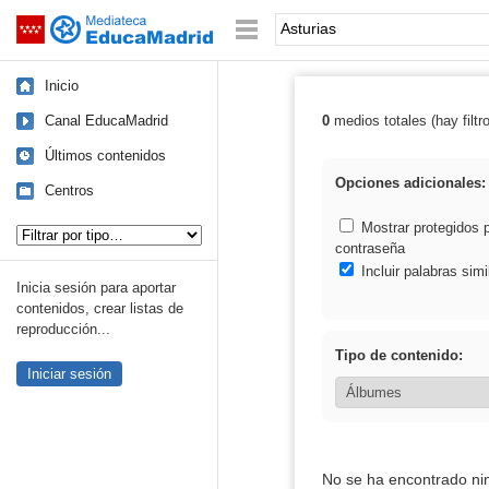
Mediateca de EducaMadrid
Saltar navegación
Palabra o frase:
Inicio
Canal EducaMadrid
0
medios totales (hay filtr
Resultados de: 
Últimos contenidos
Opciones adicionales:
Centros
Tipo de contenido:
Mostrar protegidos 
contraseña
Incluir palabras simi
Inicia sesión para aportar
contenidos, crear listas de
reproducción...
Tipo de contenido:
Iniciar sesión
No se ha encontrado ni