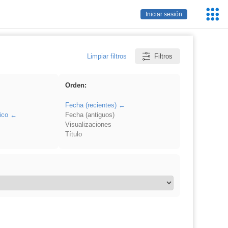
Servic
Iniciar sesión
Educa
Limpiar filtros
Filtros
Orden:
Fecha (recientes)
ico
Fecha (antiguos)
Visualizaciones
Título