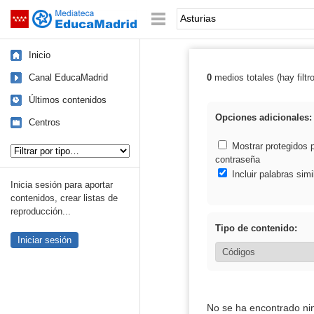
Mediateca de EducaMadrid
Saltar navegación
Palabra o frase:
Inicio
Canal EducaMadrid
0
medios totales (hay filtr
Resultados de: 
Últimos contenidos
Opciones adicionales:
Centros
Tipo de contenido:
Mostrar protegidos 
contraseña
Incluir palabras simi
Inicia sesión para aportar
contenidos, crear listas de
reproducción...
Tipo de contenido:
Iniciar sesión
No se ha encontrado ni