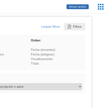
Servic
Iniciar sesión
Educa
Limpiar filtros
Filtros
Orden:
Fecha (recientes)
ico
Fecha (antiguos)
Visualizaciones
Título