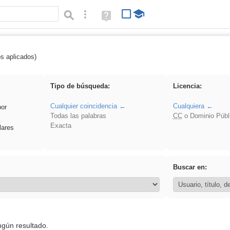
Búsqueda avanzada
Ayuda
(en
ventana
nueva)
os aplicados)
Asturias
Tipo de búsqueda:
Licencia:
Cualquier coincidencia
Cualquiera
por
Todas las palabras
CC
o Dominio Públ
Exacta
lares
Buscar en:
ngún resultado.