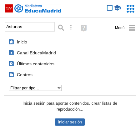
Mediateca de EducaMadrid
Saltar navegación
Servic
Educa
Palabra o frase:
Búsqueda avanzada
Ayuda
(en
ventana
Inicio
nueva)
Canal EducaMadrid
Últimos contenidos
Centros
Tipo de contenido:
Inicia sesión para aportar contenidos, crear listas de
reproducción...
Iniciar sesión