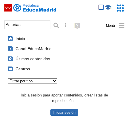
Mediateca de EducaMadrid
Saltar navegación
Servic
Educa
Palabra o frase:
Búsqueda avanzada
Ayuda
(en
ventana
Inicio
nueva)
Canal EducaMadrid
Últimos contenidos
Centros
Tipo de contenido:
Inicia sesión para aportar contenidos, crear listas de
reproducción...
Iniciar sesión