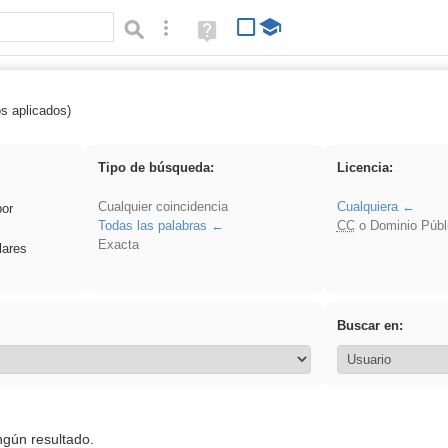
Búsqueda avanzada
Ayuda
(en
ventana
nueva)
os aplicados)
Asturias
Tipo de búsqueda:
Licencia:
Cualquier coincidencia
Cualquiera
por
Todas las palabras
CC
o Dominio Públ
Exacta
lares
Buscar en:
ngún resultado.