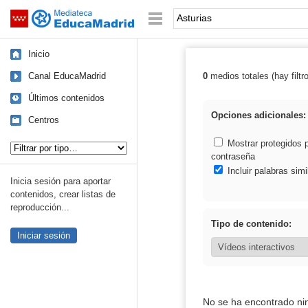
Mediateca de EducaMadrid
Saltar navegación
Palabra o frase:
Inicio
Canal EducaMadrid
0
medios totales (hay filtr
Resultados de: 
Últimos contenidos
Opciones adicionales:
Centros
Tipo de contenido:
Mostrar protegidos 
contraseña
Incluir palabras simi
Inicia sesión para aportar
contenidos, crear listas de
reproducción...
Tipo de contenido:
Iniciar sesión
No se ha encontrado ni