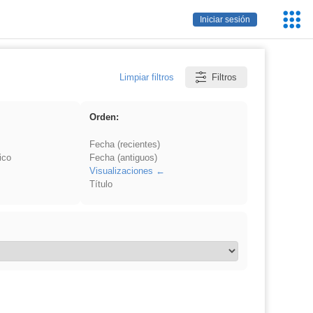
Servic
Iniciar sesión
Educa
Limpiar filtros
Filtros
Orden:
Fecha (recientes)
ico
Fecha (antiguos)
Visualizaciones
Título