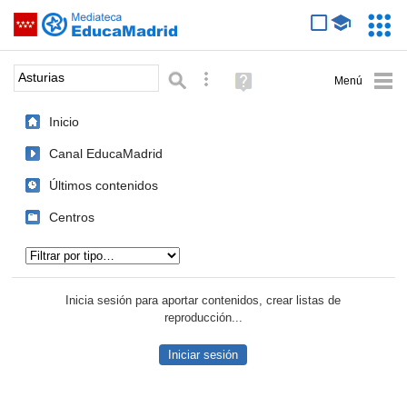
Mediateca de EducaMadrid
Saltar navegación
Servic
Educa
Palabra o frase:
Búsqueda avanzada
Ayuda
(en
ventana
Inicio
nueva)
Canal EducaMadrid
Últimos contenidos
Centros
Tipo de contenido:
Inicia sesión para aportar contenidos, crear listas de
reproducción...
Iniciar sesión