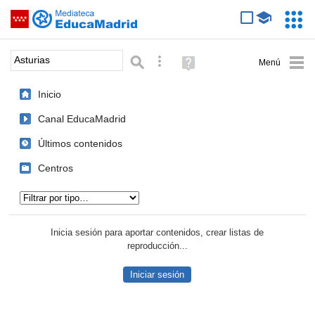
Mediateca de EducaMadrid
Saltar navegación
Servic
Educa
Palabra o frase:
Búsqueda avanzada
Ayuda
(en
ventana
Inicio
nueva)
Canal EducaMadrid
Últimos contenidos
Centros
Tipo de contenido:
Inicia sesión para aportar contenidos, crear listas de
reproducción...
Iniciar sesión