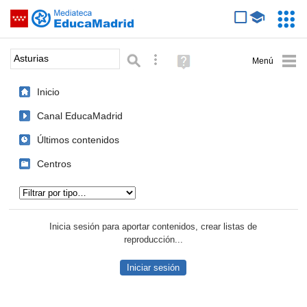
Mediateca de EducaMadrid
Saltar navegación
Servic
Educa
Palabra o frase:
Búsqueda avanzada
Ayuda
(en
ventana
Inicio
nueva)
Canal EducaMadrid
Últimos contenidos
Centros
Tipo de contenido:
Inicia sesión para aportar contenidos, crear listas de
reproducción...
Iniciar sesión