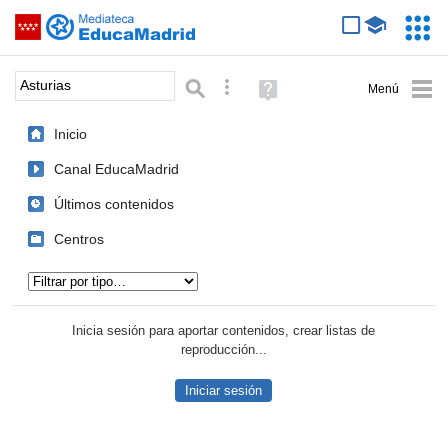
Mediateca de EducaMadrid
Saltar navegación
Servic
Educa
Palabra o frase:
Búsqueda avanzada
Ayuda
(en
ventana
Inicio
nueva)
Canal EducaMadrid
Últimos contenidos
Centros
Tipo de contenido:
Inicia sesión para aportar contenidos, crear listas de
reproducción...
Iniciar sesión