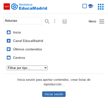
Mediateca de EducaMadrid
Saltar navegación
Servic
Educa
Palabra o frase:
Búsqueda avanzada
Ayuda
(en
ventana
Inicio
nueva)
Canal EducaMadrid
Últimos contenidos
Centros
Tipo de contenido:
Inicia sesión para aportar contenidos, crear listas de
reproducción...
Iniciar sesión