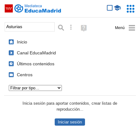
Mediateca de EducaMadrid
Saltar navegación
Servic
Educa
Palabra o frase:
Búsqueda avanzada
Ayuda
(en
ventana
Inicio
nueva)
Canal EducaMadrid
Últimos contenidos
Centros
Tipo de contenido:
Inicia sesión para aportar contenidos, crear listas de
reproducción...
Iniciar sesión