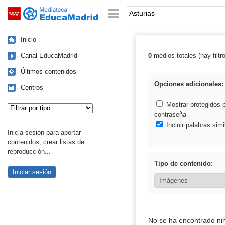
Mediateca de EducaMadrid
Saltar navegación
Palabra o frase:
Inicio
Canal EducaMadrid
0
medios totales (hay filtr
Resultados de: 
Últimos contenidos
Opciones adicionales:
Centros
Tipo de contenido:
Mostrar protegidos 
contraseña
Incluir palabras simi
Inicia sesión para aportar
contenidos, crear listas de
reproducción...
Tipo de contenido:
Iniciar sesión
No se ha encontrado ni