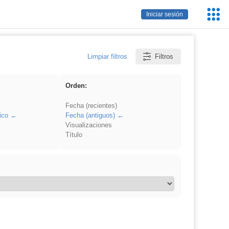
Servic
Iniciar sesión
Educa
Limpiar filtros
Filtros
Orden:
Fecha (recientes)
ico
Fecha (antiguos)
Visualizaciones
Título