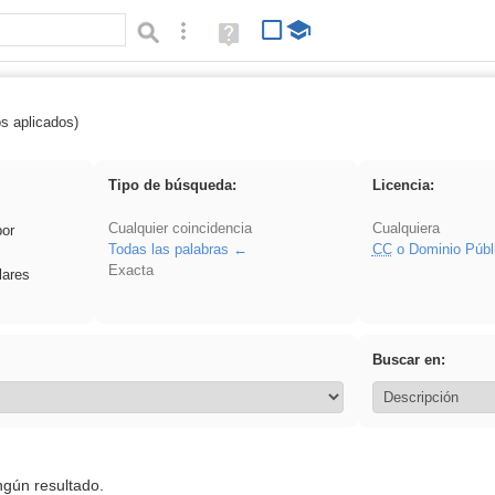
Búsqueda avanzada
Ayuda
(en
ventana
nueva)
os aplicados)
Asturias
Tipo de búsqueda:
Licencia:
Cualquier coincidencia
Cualquiera
por
Todas las palabras
CC
o Dominio Públ
Exacta
lares
Buscar en:
ngún resultado.