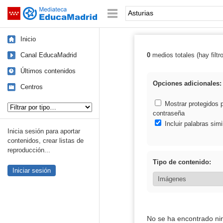
Mediateca de EducaMadrid
Saltar navegación
Palabra o frase:
Inicio
Canal EducaMadrid
0
medios totales (hay filtr
Resultados de: 
Últimos contenidos
Opciones adicionales:
Centros
Tipo de contenido:
Mostrar protegidos 
contraseña
Incluir palabras simi
Inicia sesión para aportar
contenidos, crear listas de
reproducción...
Tipo de contenido:
Iniciar sesión
No se ha encontrado ni