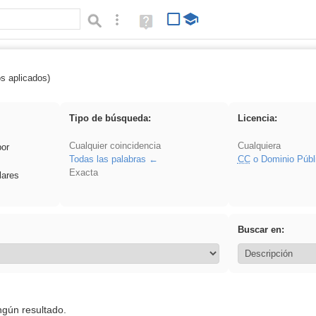
Búsqueda avanzada
Ayuda
(en
ventana
nueva)
os aplicados)
Asturias
Tipo de búsqueda:
Licencia:
Cualquier coincidencia
Cualquiera
por
Todas las palabras
CC
o Dominio Públ
Exacta
lares
Buscar en:
ngún resultado.