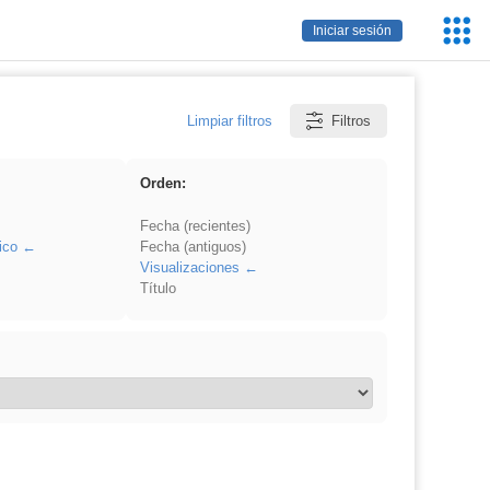
Servic
Iniciar sesión
Educa
Limpiar filtros
Filtros
Orden:
Fecha (recientes)
ico
Fecha (antiguos)
Visualizaciones
Título