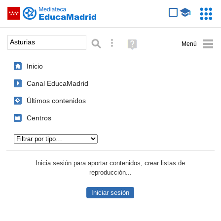
Mediateca de EducaMadrid
Saltar navegación
Servic
Educa
Palabra o frase:
Búsqueda avanzada
Ayuda
(en
ventana
Inicio
nueva)
Canal EducaMadrid
Últimos contenidos
Centros
Tipo de contenido:
Inicia sesión para aportar contenidos, crear listas de
reproducción...
Iniciar sesión