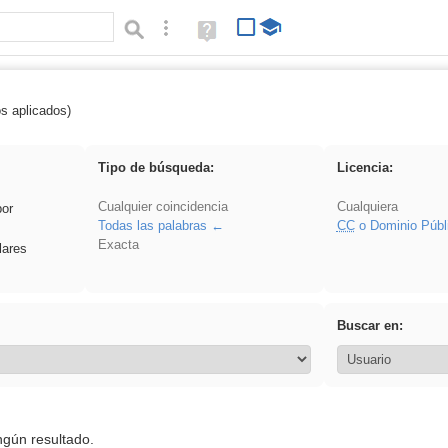
Búsqueda avanzada
Ayuda
(en
ventana
nueva)
os aplicados)
Asturias
Tipo de búsqueda:
Licencia:
Cualquier coincidencia
Cualquiera
por
Todas las palabras
CC
o Dominio Públ
Exacta
lares
Buscar en:
ngún resultado.