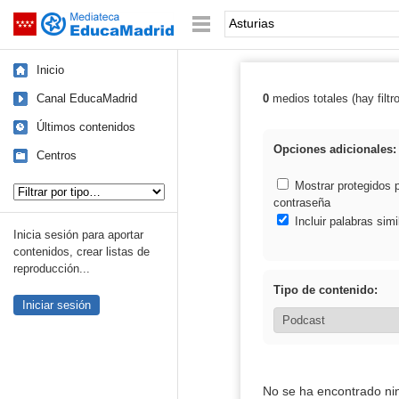
Mediateca de EducaMadrid
Saltar navegación
Palabra o frase:
Inicio
Canal EducaMadrid
0
medios totales (hay filtr
Resultados de: 
Últimos contenidos
Opciones adicionales:
Centros
Tipo de contenido:
Mostrar protegidos 
contraseña
Incluir palabras simi
Inicia sesión para aportar
contenidos, crear listas de
reproducción...
Tipo de contenido:
Iniciar sesión
No se ha encontrado ni