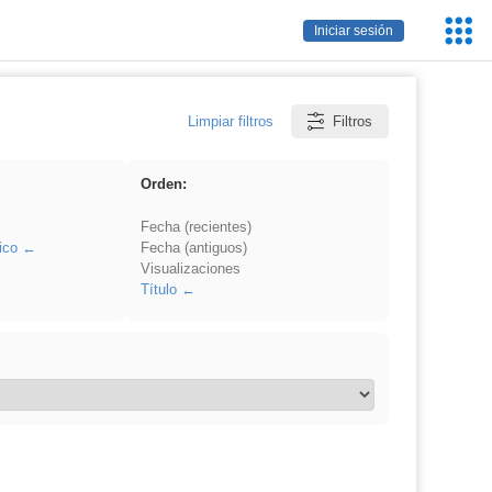
Servic
Iniciar sesión
Educa
Limpiar filtros
Filtros
Orden:
Fecha (recientes)
ico
Fecha (antiguos)
Visualizaciones
Título