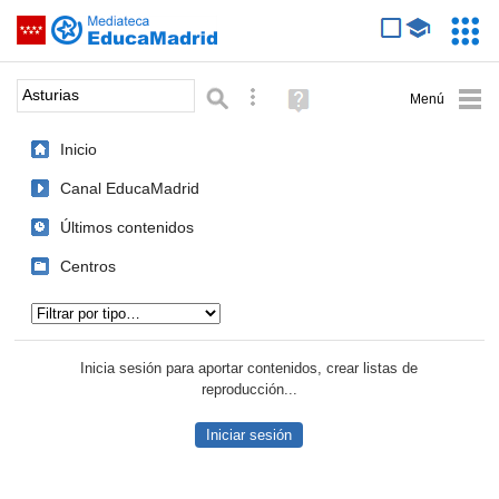
Mediateca de EducaMadrid
Saltar navegación
Servic
Educa
Palabra o frase:
Búsqueda avanzada
Ayuda
(en
ventana
Inicio
nueva)
Canal EducaMadrid
Últimos contenidos
Centros
Tipo de contenido:
Inicia sesión para aportar contenidos, crear listas de
reproducción...
Iniciar sesión