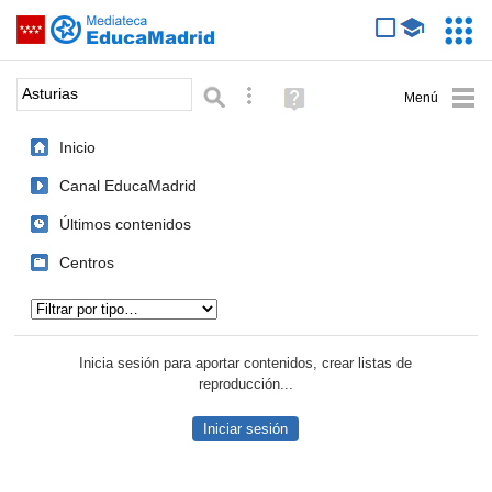
Mediateca de EducaMadrid
Saltar navegación
Servic
Educa
Palabra o frase:
Búsqueda avanzada
Ayuda
(en
ventana
Inicio
nueva)
Canal EducaMadrid
Últimos contenidos
Centros
Tipo de contenido:
Inicia sesión para aportar contenidos, crear listas de
reproducción...
Iniciar sesión