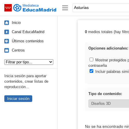
Mediateca de EducaMadrid
Saltar navegación
Palabra o frase:
Inicio
Canal EducaMadrid
0
medios totales (hay filtr
Resultados de: 
Últimos contenidos
Opciones adicionales:
Centros
Tipo de contenido:
Mostrar protegidos 
contraseña
Incluir palabras simi
Inicia sesión para aportar
contenidos, crear listas de
reproducción...
Tipo de contenido:
Iniciar sesión
No se ha encontrado ni