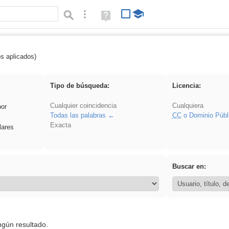
Búsqueda avanzada
Ayuda
(en
ventana
nueva)
os aplicados)
Asturias
Tipo de búsqueda:
Licencia:
Cualquier coincidencia
Cualquiera
por
Todas las palabras
CC
o Dominio Públ
Exacta
lares
Buscar en:
ngún resultado.