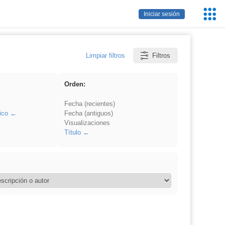
Servic
Iniciar sesión
Educa
Limpiar filtros
Filtros
Orden:
Fecha (recientes)
ico
Fecha (antiguos)
Visualizaciones
Título