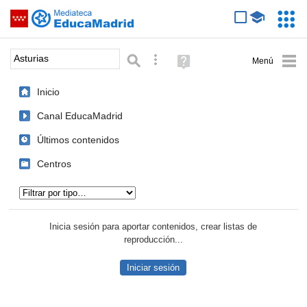
Mediateca de EducaMadrid
Saltar navegación
Servic
Educa
Palabra o frase:
Búsqueda avanzada
Ayuda
(en
ventana
Inicio
nueva)
Canal EducaMadrid
Últimos contenidos
Centros
Tipo de contenido:
Inicia sesión para aportar contenidos, crear listas de
reproducción...
Iniciar sesión