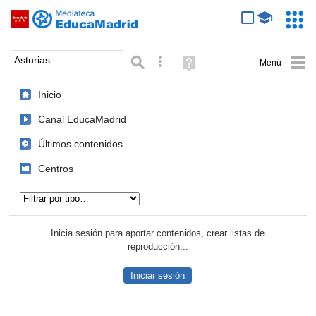
Mediateca de EducaMadrid
Saltar navegación
Servic
Educa
Palabra o frase:
Búsqueda avanzada
Ayuda
(en
ventana
Inicio
nueva)
Canal EducaMadrid
Últimos contenidos
Centros
Tipo de contenido:
Inicia sesión para aportar contenidos, crear listas de
reproducción...
Iniciar sesión