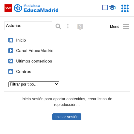
Mediateca de EducaMadrid
Saltar navegación
Servic
Educa
Palabra o frase:
Búsqueda avanzada
Ayuda
(en
ventana
Inicio
nueva)
Canal EducaMadrid
Últimos contenidos
Centros
Tipo de contenido:
Inicia sesión para aportar contenidos, crear listas de
reproducción...
Iniciar sesión