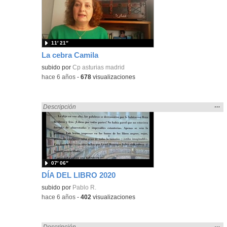
ubic
de l
bús
11′ 21″
La cebra Camila
subido por
Cp asturias madrid
-
hace 6 años
-
678
visualizaciones
Mos
…
Encontrado «Asturias» en:
Descripción
la
ubic
de l
bús
07′ 06″
DÍA DEL LIBRO 2020
subido por
Pablo R.
-
hace 6 años
-
402
visualizaciones
Mos
…
Encontrado «Asturias» en:
Descripción