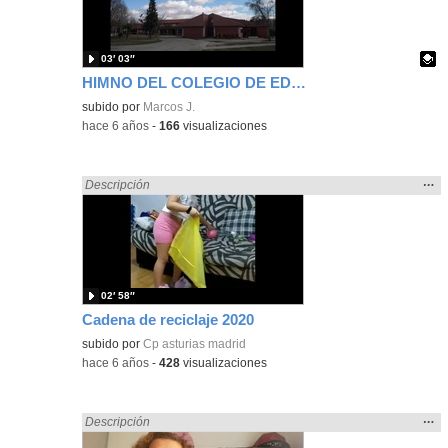
bús
03′ 03″
HIMNO DEL COLEGIO DE EDUCACIÓN ESPECIAL PRINCIPE DE ASTURIAS
Contenido educativo.
subido por
Marcos J.
-
hace 6 años
-
166
visualizaciones
Mos
…
Encontrado «Asturias» en:
Descripción
la
ubic
de l
bús
02′ 58″
Cadena de reciclaje 2020
subido por
Cp asturias madrid
-
hace 6 años
-
428
visualizaciones
Mos
…
Encontrado «Asturias» en:
Descripción
la