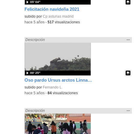
05′ 04″
Felicitación navideña 2021
Contenido educativo.
subido por
Cp asturias madrid
-
hace 5 años
-
517
visualizaciones
Mos
…
Encontrado «Asturias» en:
Descripción
la
ubic
de l
bús
00′ 25″
Oso pardo Ursus arctos Linnaeus, 1758
Contenido educativo.
subido por
Fernando L.
-
hace 5 años
-
84
visualizaciones
Mos
…
Encontrado «Asturias» en:
Descripción
la
ubic
de l
bús