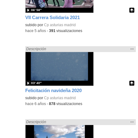
06′ 58″
VII Carrera Solidaria 2021
Contenido educativo.
subido por
Cp asturias madrid
-
hace 5 años
-
391
visualizaciones
Mos
…
Encontrado «Asturias» en:
Descripción
la
ubic
de l
bús
03′ 40″
Felicitación navideña 2020
Contenido educativo.
subido por
Cp asturias madrid
-
hace 6 años
-
878
visualizaciones
Mos
…
Encontrado «Asturias» en:
Descripción
la
ubic
de l