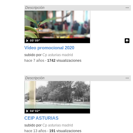
Mos
…
Encontrado «Asturias» en:
Descripción
la
ubic
de l
bús
05′ 09″
Vídeo promocional 2020
Contenido educativo.
subido por
Cp asturias madrid
-
hace 7 años
-
1742
visualizaciones
Mos
…
Encontrado «Asturias» en:
Descripción
la
ubic
de l
bús
04′ 02″
CEIP ASTURIAS
subido por
Cp asturias madrid
-
hace 13 años
-
191
visualizaciones