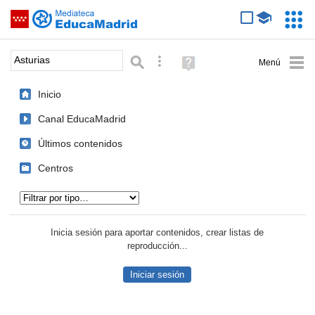
Mediateca de EducaMadrid
Saltar navegación
Servic
Educa
Palabra o frase:
Búsqueda avanzada
Ayuda
(en
ventana
Inicio
nueva)
Canal EducaMadrid
Últimos contenidos
Centros
Tipo de contenido:
Inicia sesión para aportar contenidos, crear listas de
reproducción...
Iniciar sesión