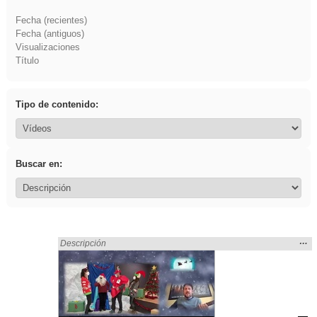
Fecha (recientes)
Fecha (antiguos)
Visualizaciones
Título
Tipo de contenido:
Buscar en:
Mos
…
Encontrado «Asturias» en:
Descripción
la
ubic
de l
bús