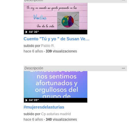
la
ubic
de l
bús
04′ 36″
Cuento "Tú y yo " de Susan Verde
subido por
Pablo R.
-
hace 6 años
-
339
visualizaciones
Mos
…
Encontrado «Asturias» en:
Descripción
la
ubic
de l
bús
04′ 09″
#mujeresdelasturias
subido por
Cp asturias madrid
-
hace 6 años
-
340
visualizaciones