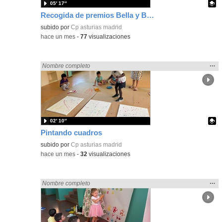
05′ 17″
Recogida de premios Bella y Bestia 26
Contenido educativo.
subido por
Cp asturias madrid
-
hace un mes
-
77
visualizaciones
Mos
…
Encontrado «Asturias» en:
Nombre completo
la
ubic
de l
bús
02′ 10″
Pintando cuadros
Contenido educativo.
subido por
Cp asturias madrid
-
hace un mes
-
32
visualizaciones
Mos
…
Encontrado «Asturias» en:
Nombre completo
la
ubic
de l
bús