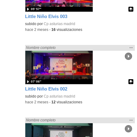
05′ 57″
Little Niño Elvis 003
Contenido educativo.
subido por
Cp asturias madrid
-
hace 2 meses
-
16
visualizaciones
Mos
…
Encontrado «Asturias» en:
Nombre completo
la
ubic
de l
bús
07′ 06″
Little Niño Elvis 002
Contenido educativo.
subido por
Cp asturias madrid
-
hace 2 meses
-
12
visualizaciones
Mos
…
Encontrado «Asturias» en:
Nombre completo
la
ubic
de l