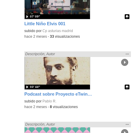
bús
07′ 09″
Little Niño Elvis 001
Contenido educativo.
subido por
Cp asturias madrid
-
hace 2 meses
-
33
visualizaciones
Mos
…
Encontrado «Asturias» en:
Descripción
,
Autor
la
ubic
de l
bús
03′ 44″
Podcast sobre Proyecto eTwinning Antoni Gaudí nº 8 (en castellano)
Contenido educativo.
subido por
Pablo R.
-
hace 2 meses
-
8
visualizaciones
Mos
…
Encontrado «Asturias» en:
Descripción
,
Autor
la