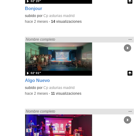
02′ 20″
Bonjour
Contenido educativo.
subido por
Cp asturias madrid
-
hace 2 meses
-
14
visualizaciones
Mos
…
Encontrado «Asturias» en:
Nombre completo
la
ubic
de l
bús
02′ 01″
Algo Nuevo
Contenido educativo.
subido por
Cp asturias madrid
-
hace 2 meses
-
11
visualizaciones
Mos
…
Encontrado «Asturias» en:
Nombre completo
la
ubic
de l
bús