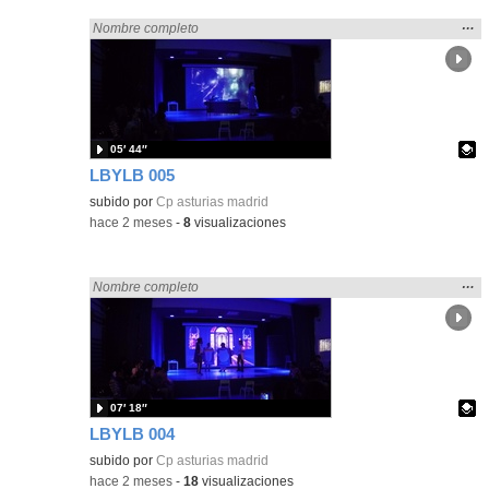
Mos
…
Encontrado «Asturias» en:
Nombre completo
la
ubic
de l
bús
05′ 44″
LBYLB 005
Contenido educativo.
subido por
Cp asturias madrid
-
hace 2 meses
-
8
visualizaciones
Mos
…
Encontrado «Asturias» en:
Nombre completo
la
ubic
de l
bús
07′ 18″
LBYLB 004
Contenido educativo.
subido por
Cp asturias madrid
-
hace 2 meses
-
18
visualizaciones