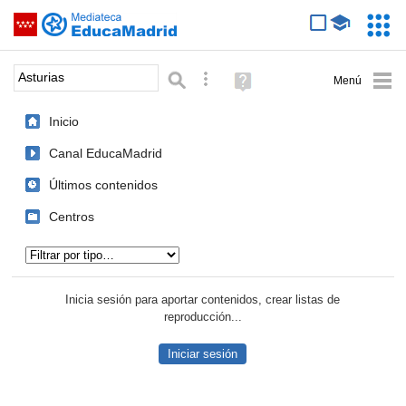
Mediateca de EducaMadrid
Saltar navegación
Servic
Educa
Palabra o frase:
Búsqueda avanzada
Ayuda
(en
ventana
Inicio
nueva)
Canal EducaMadrid
Últimos contenidos
Centros
Tipo de contenido:
Inicia sesión para aportar contenidos, crear listas de
reproducción...
Iniciar sesión