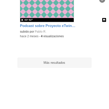
ubic
de l
bús
03′ 52″
Podcast sobre Proyecto eTwinning Antoni Gaudí nº 7 (en castellano)
Contenido educativo.
subido por
Pablo R.
-
hace 2 meses
-
4
visualizaciones
Más resultados