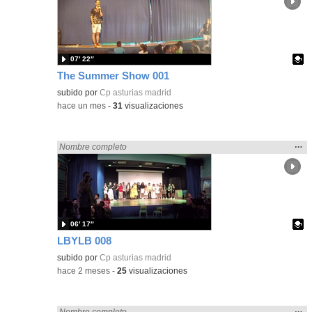
ubic
de l
bús
07′ 22″
The Summer Show 001
Contenido educativo.
subido por
Cp asturias madrid
-
hace un mes
-
31
visualizaciones
Mos
…
Encontrado «Asturias» en:
Nombre completo
la
ubic
de l
bús
06′ 17″
LBYLB 008
Contenido educativo.
subido por
Cp asturias madrid
-
hace 2 meses
-
25
visualizaciones
Mos
…
Encontrado «Asturias» en:
Nombre completo