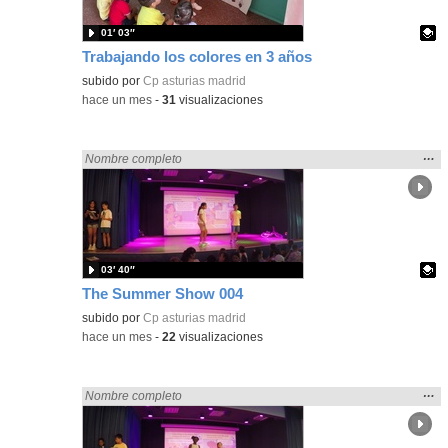
01′ 03″
Trabajando los colores en 3 años
Contenido educativo.
subido por
Cp asturias madrid
-
hace un mes
-
31
visualizaciones
Mos
…
Encontrado «Asturias» en:
Nombre completo
la
ubic
de l
bús
03′ 40″
The Summer Show 004
Contenido educativo.
subido por
Cp asturias madrid
-
hace un mes
-
22
visualizaciones
Mos
…
Encontrado «Asturias» en:
Nombre completo
la
ubic
de l