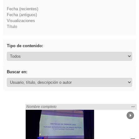
Fecha (recientes)
Fecha (antiguos)
Visualizaciones
Título
Tipo de contenido:
Buscar en:
Mos
…
Encontrado «Asturias» en:
Nombre completo
la
ubic
de l
bús