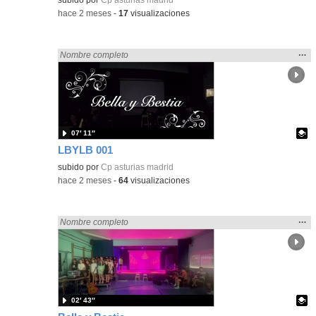
-
hace 2 meses
-
17
visualizaciones
Mos
…
Encontrado «Asturias» en:
Nombre completo
la
ubic
de l
bús
07′ 11″
LBYLB 001
Contenido educativo.
subido por
Cp asturias madrid
-
hace 2 meses
-
64
visualizaciones
Mos
…
Encontrado «Asturias» en:
Nombre completo
la
ubic
de l
bús
02′ 43″