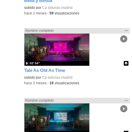
Bella y Bestia
Contenido educativo.
subido por
Cp asturias madrid
-
hace 2 meses
-
59
visualizaciones
Mos
…
Encontrado «Asturias» en:
Nombre completo
la
ubic
de l
bús
02′ 54″
Tale As Old As Time
Contenido educativo.
subido por
Cp asturias madrid
-
hace 2 meses
-
16
visualizaciones
Mos
…
Encontrado «Asturias» en:
Nombre completo
la
ubic
de l
bús