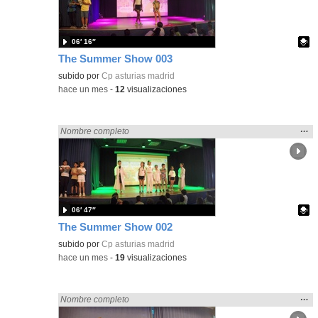
bús
06′ 16″
The Summer Show 003
Contenido educativo.
subido por
Cp asturias madrid
-
hace un mes
-
12
visualizaciones
Mos
…
Encontrado «Asturias» en:
Nombre completo
la
ubic
de l
bús
06′ 47″
The Summer Show 002
Contenido educativo.
subido por
Cp asturias madrid
-
hace un mes
-
19
visualizaciones
Mos
…
Encontrado «Asturias» en:
Nombre completo
la