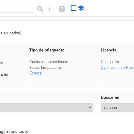
Búsqueda avanzada
Ayuda
(en
ventana
nueva)
os aplicados)
Asturias
Tipo de búsqueda:
Licencia:
Cualquier coincidencia
Cualquiera
por
Todas las palabras
CC
o Dominio Públ
Exacta
lares
Buscar en:
ngún resultado.