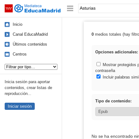
Mediateca de EducaMadrid
Saltar navegación
Palabra o frase:
Inicio
Canal EducaMadrid
0
medios totales (hay filtr
Resultados de: 
Últimos contenidos
Opciones adicionales:
Centros
Tipo de contenido:
Mostrar protegidos 
contraseña
Incluir palabras simi
Inicia sesión para aportar
contenidos, crear listas de
reproducción...
Tipo de contenido:
Iniciar sesión
No se ha encontrado ni