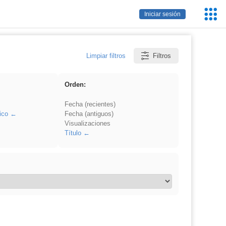
Servic
Iniciar sesión
Educa
Limpiar filtros
Filtros
Orden:
Fecha (recientes)
ico
Fecha (antiguos)
Visualizaciones
Título