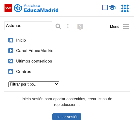
Mediateca de EducaMadrid
Saltar navegación
Servic
Educa
Palabra o frase:
Búsqueda avanzada
Ayuda
(en
ventana
Inicio
nueva)
Canal EducaMadrid
Últimos contenidos
Centros
Tipo de contenido:
Inicia sesión para aportar contenidos, crear listas de
reproducción...
Iniciar sesión