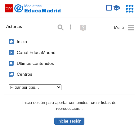
Mediateca de EducaMadrid
Saltar navegación
Servic
Educa
Palabra o frase:
Búsqueda avanzada
Ayuda
(en
ventana
Inicio
nueva)
Canal EducaMadrid
Últimos contenidos
Centros
Tipo de contenido:
Inicia sesión para aportar contenidos, crear listas de
reproducción...
Iniciar sesión