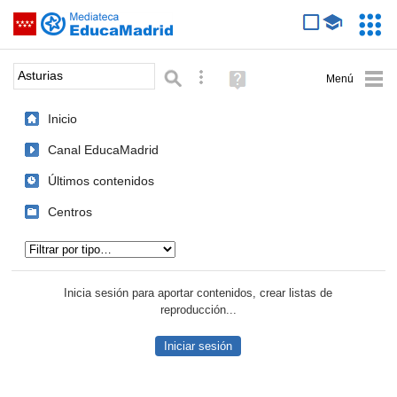
Mediateca de EducaMadrid
Saltar navegación
Servic
Educa
Palabra o frase:
Búsqueda avanzada
Ayuda
(en
ventana
Inicio
nueva)
Canal EducaMadrid
Últimos contenidos
Centros
Tipo de contenido:
Inicia sesión para aportar contenidos, crear listas de
reproducción...
Iniciar sesión