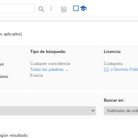
Búsqueda avanzada
Ayuda
(en
ventana
nueva)
os aplicados)
Asturias
Tipo de búsqueda:
Licencia:
Cualquier coincidencia
Cualquiera
por
Todas las palabras
CC
o Dominio Públ
Exacta
lares
Buscar en:
ngún resultado.