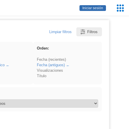
Servic
Iniciar sesión
Educa
Limpiar filtros
Filtros
Orden:
Fecha (recientes)
ico
Fecha (antiguos)
Visualizaciones
Título