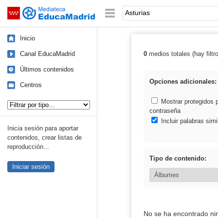
Mediateca de EducaMadrid
Saltar navegación
Palabra o frase:
Inicio
Canal EducaMadrid
0
medios totales (hay filtr
Resultados de: 
Últimos contenidos
Opciones adicionales:
Centros
Tipo de contenido:
Mostrar protegidos 
contraseña
Incluir palabras simi
Inicia sesión para aportar
contenidos, crear listas de
reproducción...
Tipo de contenido:
Iniciar sesión
No se ha encontrado ni